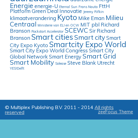
Energie
energie-U
FttH
Eternal Sun
Frans Nauta
Platform
Green Deal
Innovatie
Jeremy Rifkin
Kyoto
Milieu
klimaatverandering
Mike Eman
Centraal
MIT
pbl
Richard
Ministerie van ELI en OCW
SCEWC
Branson
Sir Richard
Rockstart Accelerator
Smart cities
Smart city
Branson
Smart
Smartcity Expo World
City Expo Kyoto
Smart City Expo World Congress
Smart City
Smart Grid
Global Network
Smart Energy
Smart Mobility
Steve Blank
Utrecht
Solease
YES!Delft
© Multiplex Publishing B.V. 2011 - 2014
All rights
reserved
zeeFocus Theme