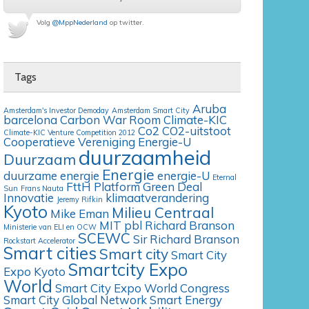
Volg
@MppNederland
op twitter.
Tags
Aruba
Amsterdam's Investor Demoday
Amsterdam Smart City
barcelona
Carbon War Room
Climate-KIC
Co2
CO2-uitstoot
Climate-KIC Venture Competition 2012
Cooperatieve Vereniging Energie-U
duurzaamheid
Duurzaam
Energie
duurzame energie
energie-U
Eternal
FttH Platform
Green Deal
Sun
Frans Nauta
Innovatie
klimaatverandering
Jeremy Rifkin
Kyoto
Milieu Centraal
Mike Eman
MIT
pbl
Richard Branson
Ministerie van ELI en OCW
SCEWC
Sir Richard Branson
Rockstart Accelerator
Smart cities
Smart city
Smart City
Smartcity Expo
Expo Kyoto
World
Smart City Expo World Congress
Smart City Global Network
Smart Energy