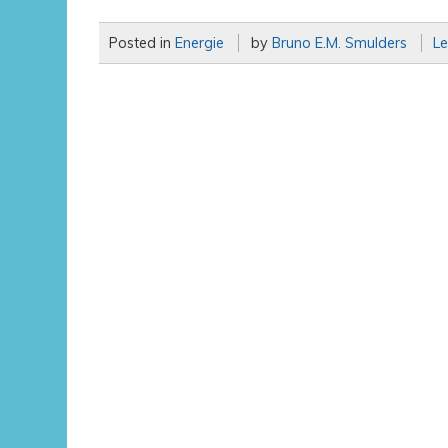
Posted in
Energie
by
Bruno E.M. Smulders
L