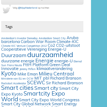
Volg
@MppNederland
op twitter.
Tags
Aruba
Amsterdam's Investor Demoday
Amsterdam Smart City
barcelona
Carbon War Room
Climate-KIC
Co2
CO2-uitstoot
Climate-KIC Venture Competition 2012
Cooperatieve Vereniging Energie-U
duurzaamheid
Duurzaam
Energie
duurzame energie
energie-U
Eternal
FttH Platform
Green Deal
Sun
Frans Nauta
Innovatie
klimaatverandering
Jeremy Rifkin
Kyoto
Milieu Centraal
Mike Eman
MIT
pbl
Richard Branson
Ministerie van ELI en OCW
SCEWC
Sir Richard Branson
Rockstart Accelerator
Smart cities
Smart city
Smart City
Smartcity Expo
Expo Kyoto
World
Smart City Expo World Congress
Smart City Global Network
Smart Energy