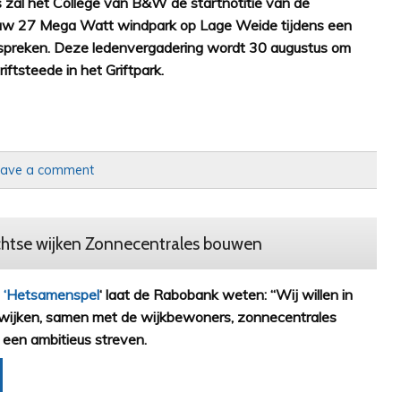
 zal het College van B&W de startnotitie van de
ieuw 27 Mega Watt windpark op Lage Weide tijdens een
espreken. Deze ledenvergadering wordt 30 augustus om
ftsteede in het Griftpark.
eave a comment
echtse wijken Zonnecentrales bouwen
e
‘Hetsamenspel
‘ laat de Rabobank weten: “Wij willen in
 wijken, samen met de wijkbewoners, zonnecentrales
s een ambitieus streven.