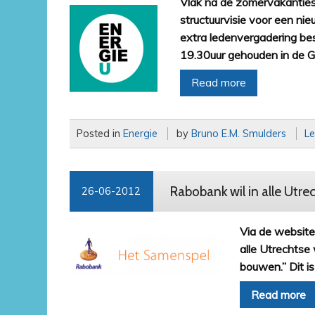
Vlak na de zomervakanties
structuurvisie voor een n
extra ledenvergadering b
19.30uur gehouden in de Gri
Read more
Posted in
Energie
by
Bruno E.M. Smulders
L
Rabobank wil in alle Utr
26-06-2012
Via de websit
alle Utrechtse
bouwen.” Dit i
Read more