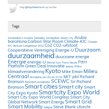
Volg
@MppNederland
op twitter.
Tags
Aruba
Amsterdam's Investor Demoday
Amsterdam Smart City
barcelona
Carbon War Room
Climate-KIC
Climate-
Co2
CO2-uitstoot
KIC Venture Competition 2012
Duurzaam
Cooperatieve Vereniging Energie-U
duurzaamheid
duurzame energie
Energie
energie-U
FttH
Eternal Sun
Frans Nauta
Platform
Green Deal
Innovatie
Jeremy Rifkin
Kyoto
Milieu
klimaatverandering
Mike Eman
Centraal
MIT
pbl
Richard
Ministerie van ELI en OCW
SCEWC
Branson
Sir Richard
Rockstart Accelerator
Smart cities
Smart city
Branson
Smart
Smartcity Expo World
City Expo Kyoto
Smart City Expo World Congress
Smart City
Smart Grid
Global Network
Smart Energy
Smart Mobility
Steve Blank
Utrecht
Solease