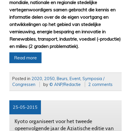
mondiale, nationale en regionale stedelijke
vertegenwoordigers samen gebracht die kennis en
informatie delen over de de eigen voortgang en
ontwikkelingen op het gebied van stedelijke
vernieuwing, energie besparing en innovatie in
Renewables, transport, industrie, voedsel (-productie)
en milieu (2 graden problematiek).
Read more
Posted in
2020
,
2050
,
Beurs
,
Event
,
Symposia /
Congressen
by
© ANP/Redactie
2 comments
25-05-2015
Kyoto organiseert voor het tweede
opeenvolgende jaar de Aziatische editie van