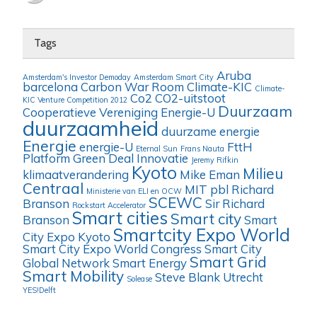
Tags
Aruba
Amsterdam's Investor Demoday
Amsterdam Smart City
barcelona
Carbon War Room
Climate-KIC
Climate-
Co2
CO2-uitstoot
KIC Venture Competition 2012
Duurzaam
Cooperatieve Vereniging Energie-U
duurzaamheid
duurzame energie
Energie
energie-U
FttH
Eternal Sun
Frans Nauta
Platform
Green Deal
Innovatie
Jeremy Rifkin
Kyoto
Milieu
klimaatverandering
Mike Eman
Centraal
MIT
pbl
Richard
Ministerie van ELI en OCW
SCEWC
Branson
Sir Richard
Rockstart Accelerator
Smart cities
Smart city
Branson
Smart
Smartcity Expo World
City Expo Kyoto
Smart City Expo World Congress
Smart City
Smart Grid
Global Network
Smart Energy
Smart Mobility
Steve Blank
Utrecht
Solease
YES!Delft