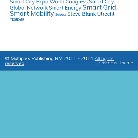
Smart City Expo World Congress
Smart City
Smart Grid
Global Network
Smart Energy
Smart Mobility
Steve Blank
Utrecht
Solease
YES!Delft
© Multiplex Publishing B.V. 2011 - 2014
All rights
reserved
zeeFocus Theme