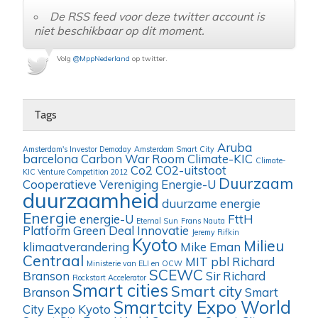
De RSS feed voor deze twitter account is
niet beschikbaar op dit moment.
Volg
@MppNederland
op twitter.
Tags
Aruba
Amsterdam's Investor Demoday
Amsterdam Smart City
barcelona
Carbon War Room
Climate-KIC
Climate-
Co2
CO2-uitstoot
KIC Venture Competition 2012
Duurzaam
Cooperatieve Vereniging Energie-U
duurzaamheid
duurzame energie
Energie
energie-U
FttH
Eternal Sun
Frans Nauta
Platform
Green Deal
Innovatie
Jeremy Rifkin
Kyoto
Milieu
klimaatverandering
Mike Eman
Centraal
MIT
pbl
Richard
Ministerie van ELI en OCW
SCEWC
Branson
Sir Richard
Rockstart Accelerator
Smart cities
Smart city
Branson
Smart
Smartcity Expo World
City Expo Kyoto