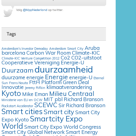
Volg
@MppNederland
op twitter.
Tags
Aruba
Amsterdam's Investor Demoday
Amsterdam Smart City
barcelona
Carbon War Room
Climate-KIC
Co2
CO2-uitstoot
Climate-KIC Venture Competition 2012
Cooperatieve Vereniging Energie-U
duurzaamheid
Duurzaam
Energie
duurzame energie
energie-U
Eternal
FttH Platform
Green Deal
Sun
Frans Nauta
Innovatie
klimaatverandering
Jeremy Rifkin
Kyoto
Milieu Centraal
Mike Eman
MIT
pbl
Richard Branson
Ministerie van ELI en OCW
SCEWC
Sir Richard Branson
Rockstart Accelerator
Smart cities
Smart city
Smart City
Smartcity Expo
Expo Kyoto
World
Smart City Expo World Congress
Smart City Global Network
Smart Energy