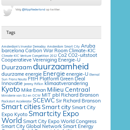
Volg
@MppNederland
op twitter.
Tags
Aruba
Amsterdam's Investor Demoday
Amsterdam Smart City
barcelona
Carbon War Room
Climate-KIC
Co2
CO2-uitstoot
Climate-KIC Venture Competition 2012
Cooperatieve Vereniging Energie-U
duurzaamheid
Duurzaam
Energie
duurzame energie
energie-U
Eternal
FttH Platform
Green Deal
Sun
Frans Nauta
Innovatie
klimaatverandering
Jeremy Rifkin
Kyoto
Milieu Centraal
Mike Eman
MIT
pbl
Richard Branson
Ministerie van ELI en OCW
SCEWC
Sir Richard Branson
Rockstart Accelerator
Smart cities
Smart city
Smart City
Smartcity Expo
Expo Kyoto
World
Smart City Expo World Congress
Smart City Global Network
Smart Energy