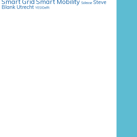
Smart Grid
Smart Mobility
Steve
Solease
Blank
Utrecht
YES!Delft