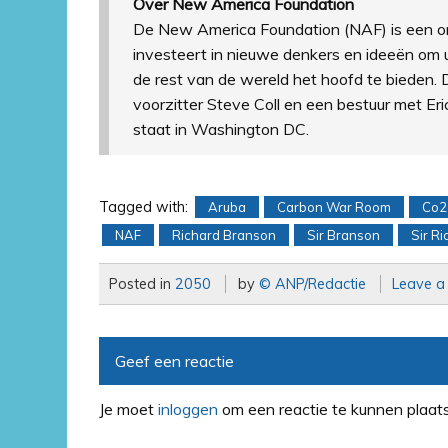
Over New America Foundation
De New America Foundation (NAF) is een ona
investeert in nieuwe denkers en ideeën om 
de rest van de wereld het hoofd te bieden. D
voorzitter Steve Coll en een bestuur met E
staat in Washington DC.
Tagged with:
Aruba
Carbon War Room
Co2
NAF
Richard Branson
Sir Branson
Sir R
Posted in
2050
by
© ANP/Redactie
Leave 
Geef een reactie
Je moet
inloggen
om een reactie te kunnen plaat