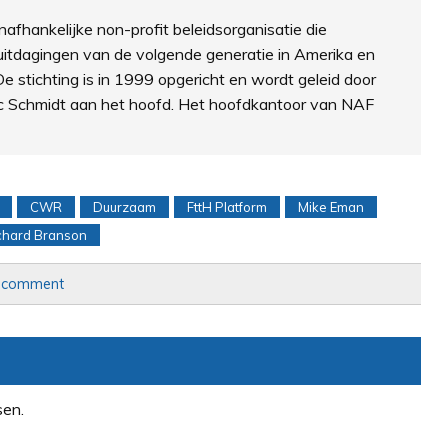
fhankelijke non-profit beleidsorganisatie die
uitdagingen van de volgende generatie in Amerika en
e stichting is in 1999 opgericht en wordt geleid door
ric Schmidt aan het hoofd. Het hoofdkantoor van NAF
CWR
Duurzaam
FttH Platform
Mike Eman
ichard Branson
a comment
sen.