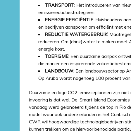
TRANSPORT:
Het introduceren van nieu
emissiereductiestrategieën.
ENERGIE EFFICIËNTIE:
Huishoudens aan
en bedrijven aansporen om efficiënt met ene
REDUCTIE WATERGEBRUIK:
Maatregele
reduceren. Om (drink)water te maken moet A
energie kost.
TOERISME:
Een duurzame aanpak ontwikke
die manier een inspirerende vakantiebestemm
LANDBOUW:
Een landbouwsector op Aru
Op Aruba wordt nagenoeg 100 procent van 
Duurzame en lage CO2-emissieplannen zijn niet
invoering is dat wel. De ‘Smart Island Economi
vandaag werd gelanceerd tijdens de top in Rio de
model waar ook andere eilanden in het Caribisch
CWR wil hoogwaardige technologiebedrijven stim
kunnen trekken om de hiervoor benodigde particul