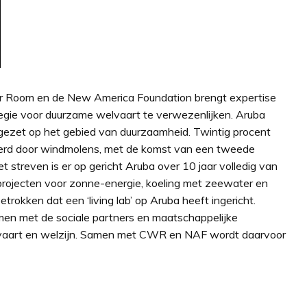
 Room en de New America Foundation brengt expertise
ategie voor duurzame welvaart te verwezenlijken. Aruba
 gezet op het gebied van duurzaamheid. Twintig procent
everd door windmolens, met de komst van een tweede
streven is er op gericht Aruba over 10 jaar volledig van
 projecten voor zonne-energie, koeling met zeewater en
rokken dat een ‘living lab’ op Aruba heeft ingericht.
men met de sociale partners en maatschappelijke
welvaart en welzijn. Samen met CWR en NAF wordt daarvoor