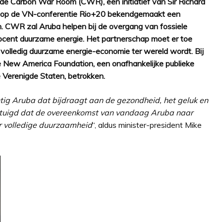
de Carbon War Room (CWR), een initiatief van Sir Richard
 op de VN-conferentie Rio+20 bekendgemaakt een
 CWR zal Aruba helpen bij de overgang van fossiele
ocent duurzame energie.
Het partnerschap moet er toe
 volledig duurzame energie-economie ter wereld wordt. Bij
 New America Foundation, een onafhankelijke publieke
e Verenigde Staten, betrokken.
htig Aruba dat bijdraagt aan de gezondheid, het geluk en
vertuigd dat de overeenkomst van vandaag Aruba naar
ar volledige duurzaamheid
“, aldus minister-president Mike