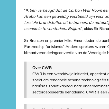
“
Ik ben verheugd dat de Carbon War Room een 
Aruba kan een geweldig voorbeeld zijn voor an
fossiele brandstoffen uit te bannen, de natuurl
economie te versterken. Briljan
t”, aldus Sir Ri
Sir Branson en premier Mike Eman deden de aank
Partnership for islands’. Andere sprekers waren C
klimaatveranderingconventie van de Verenigde N
Over CWR
CWR is een wereldwijd initiatief, opgericht
zoekt om rendabele schone technologieën 
barrières zodat kapitaal naar onderneming
sectorgebaseerde benadering. CWR is een A